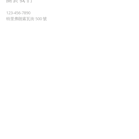
關於我們
123-456-7890
特里弗朗索瓦街 500 號
加利福尼亞州舊金山 94158
info@mysite.com
© 2023 和諧。自豪地使用
Wix.com 創
建