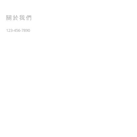
關於我們
123-456-7890
特里弗朗索瓦街 500 號
加利福尼亞州舊金山 94158
info@mysite.com