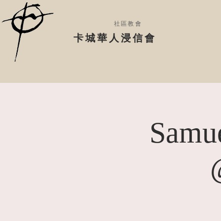
社區教會
​卡城華人浸信會
Samue