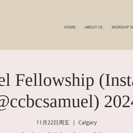
HOME
ABOUT US
WORSHIP S
l Fellowship (Ins
@ccbcsamuel) 202
11月22日周五
  |  
Calgary