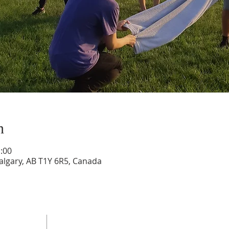
n
:00
Calgary, AB T1Y 6R5, Canada